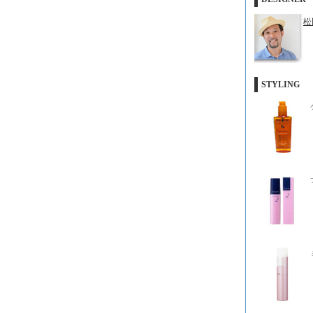
松
STYLING