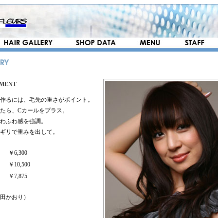
MMENT
作るには、毛先の重さがポイント。
たら、Cカールをプラス。
わふわ感を強調。
ギリで重みを出して。
￥6,300
￥10,500
￥7,875
田かおり）