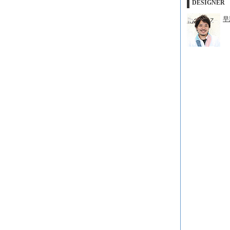
DESIGNER
早