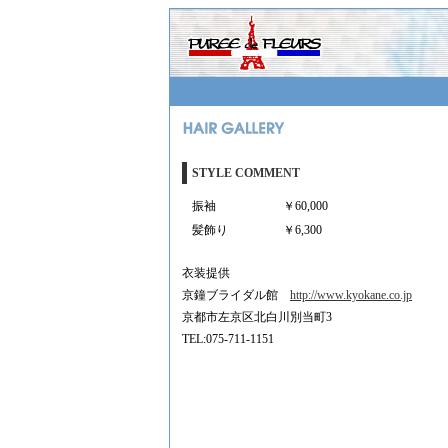
STYLE COMMENT
振袖
￥60,000
髪飾り
￥6,300
衣装提供
京鐘ブライダル館
http://www.kyokane.co.jp
京都市左京区北白川別当町3
TEL:075-711-1151